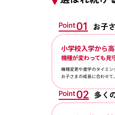
01
お子
Point
小学校入学から
高
機種が変わっても見
機種変更や進学のタイミン
お子さまの成長に合わせて
02
多く
Point