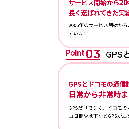
2
サービス開始から
長く選ばれてきた実
2006年のサービス開始か
ています。
03
GP
Point
GPSとドコモの通信
日常から非常時ま
GPSだけでなく、ドコモ
山間部や地下などGPSが