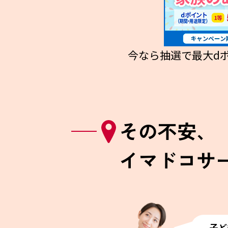
今なら抽選で最大dポ
その不安、
イマドコサ
子ど