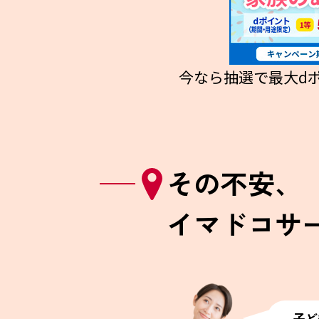
今なら抽選で最大dポ
その不安、
イマドコサ
子ど