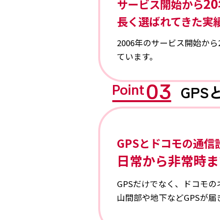
2
サービス開始から
長く選ばれてきた実
2006年のサービス開始か
ています。
03
GP
Point
GPSとドコモの通信
日常から非常時ま
GPSだけでなく、ドコモ
山間部や地下などGPSが