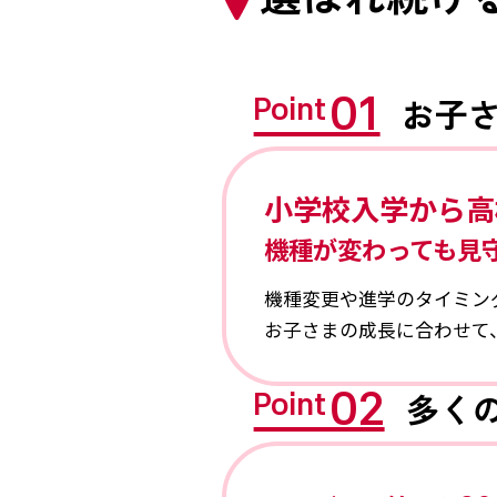
01
お子
Point
小学校入学から
高
機種が変わっても見
機種変更や進学のタイミン
お子さまの成長に合わせて
02
多く
Point