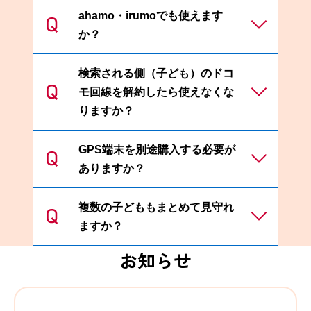
ahamo・irumoでも使えます
ジーピーエスの子ども見守りサービ
か？
スのイマドコサーチは保護者の方が
ドコモ以外の回線をお使いでもご利
用になれます。お子さまのドコモ回
検索される側（子ども）のドコ
お子さま、保護者の方ともにご利用
線に紐づいたdアカウントでイマド
モ回線を解約したら使えなくな
になれます。
コサーチをお申込みください。
りますか？
保護者の方がメールで検索結果を受
お申込み後のご利用方法はこちら
け取る場合はドコモメールのご契約
が必要です。ご契約がない場合は
GPS端末を別途購入する必要が
検索対象の機種がドコモ回線を解約
comotto for Supportersアプリ
で通
ありますか？
した場合、イマドコサーチによる位
知を受け取ることができます。
置情報の検索は利用できなくなりま
す。※見守る側のドコモ回線でイマ
複数の子どももまとめて見守れ
別途購入の必要はございません。見
ドコサーチを契約している場合は、
ますか？
守る側・見守られる側がドコモの携
イマドコサーチの契約は残ったまま
帯電話をお持ちでしたら、ご利用に
お知らせ
となります。
なれます。
はい、可能です。同じ月額料金で見
対応機種は
こちら
をご覧ください。
守る相手を5人まで登録になれま
見守る側がドコモ以外の携帯電話を
す。