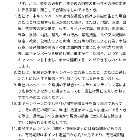
せず、かつ、変更の必要性、変更後の内容の相当性その他の変更
に係る事情に照らして合理的なものであるとき。
当社は、本キャンペーンの適切な運営を妨げる事由が生じた場合
またはこれに類する状況が生じた場合、または、地震、津波、台
風、落雷等の天災地変、火災、サイバー攻撃、感染症、伝染病、
戦争、暴動、内乱、騒乱、テロ行為、禁輸措置、法令又は規則の
制定・改廃、公権力による命令・処分等の政府による行為、争議
行為、交通機関の障害その他の国内外で生じた不可抗力な事情
等、本キャンペーンを継続し難い事由が生じた場合、いつでも本
キャンペーンを中止し、または延期することができるものといた
します。
当社は、応募者が本キャンペーンに応募したこと、または当選し
たことに起因する損害・不利益については責任を負いません。
当社のネットワーク環境の不具合やシステムメンテナンス等によ
り応募ができなかった場合であっても、当社は責任を負いかねま
すので予めご了承ください。
本キャンペーンに関し当社が損害賠償責任を負う場合であって
も、その責任の範囲は、当社に故意または重大な過失があるとき
を除き、通常生ずべき直接かつ現実の損害（逸失利益を除きま
す）に限られるものとします。
進呈するdポイント（期間・用途限定）には有効期限がありま
す。有効期限はポイント進呈日から約3か月であり、有効期限経