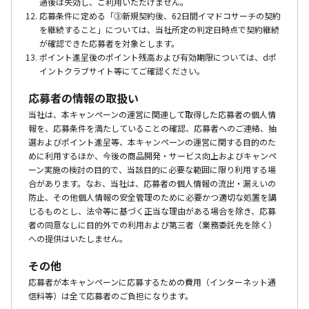
過後は失効し、ご利用いただけません。
応募条件に定める「③新規契約後、62日間イマドコサーチの契約
を継続すること」については、当社所定の判定日時点で契約継続
が確認できた応募者を対象とします。
ポイント進呈後のポイント残高および有効期限については、dポ
イントクラブサイト等にてご確認ください。
応募者の情報の取扱い
当社は、本キャンペーンの運営に関連して取得した応募者の個人情
報を、応募条件を満たしていることの確認、応募者へのご連絡、抽
選およびポイント進呈等、本キャンペーンの運営に関する目的のた
めに利用するほか、今後の商品開発・サービス向上およびキャンペ
ーン実施の検討の目的で、当該目的に必要な範囲に限り利用する場
合があります。なお、当社は、応募者の個人情報の流出・漏えいの
防止、その他個人情報の安全管理のために必要かつ適切な処置を講
じるものとし、法令等に基づく正当な理由がある場合を除き、応募
者の同意なしに目的外での利用および第三者（業務委託先を除く）
への提供はいたしません。
その他
応募者が本キャンペーンに応募するための費用（インターネット通
信料等）は全て応募者のご負担になります。