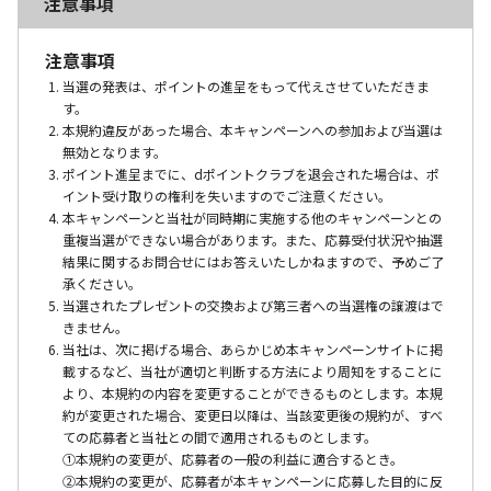
注意事項
注意事項
当選の発表は、ポイントの進呈をもって代えさせていただきま
す。
本規約違反があった場合、本キャンペーンへの参加および当選は
無効となります。
ポイント進呈までに、dポイントクラブを退会された場合は、ポ
イント受け取りの権利を失いますのでご注意ください。
本キャンペーンと当社が同時期に実施する他のキャンペーンとの
重複当選ができない場合があります。また、応募受付状況や抽選
結果に関するお問合せにはお答えいたしかねますので、予めご了
承ください。
当選されたプレゼントの交換および第三者への当選権の譲渡はで
きません。
当社は、次に掲げる場合、あらかじめ本キャンペーンサイトに掲
載するなど、当社が適切と判断する方法により周知をすることに
より、本規約の内容を変更することができるものとします。本規
約が変更された場合、変更日以降は、当該変更後の規約が、すべ
ての応募者と当社との間で適用されるものとします。
①本規約の変更が、応募者の一般の利益に適合するとき。
②本規約の変更が、応募者が本キャンペーンに応募した目的に反