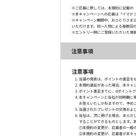
※ご応募に際しては、本規約に記載の
※本キャンペーンへの応募は「イマドコ
※キャンペーン期間中、おひとりさま1
いただけます。同一人物による複数回
※エントリー時にご登録いただいた情
注意事項
注意事項
当選の発表は、ポイントの進呈を
本規約違反があった場合、本キャ
ポイント進呈までに、dポイント
本キャンペーンと当社が同時期に
お答えいたしかねますので、予め
当選されたプレゼントの交換およ
当社は、次に掲げる場合、あらか
することができるものとします。
①本規約の変更が、応募者の一般
②本規約の変更が、応募者が本キ