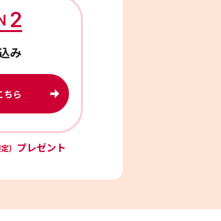
2
N
込み
こちら
プレゼント
限定）