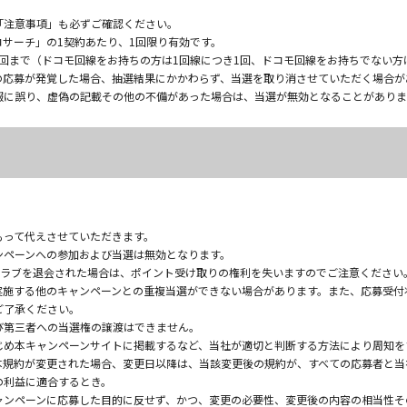
「注意事項」も必ずご確認ください。
サーチ」の1契約あたり、1回限り有効です。
回まで（ドコモ回線をお持ちの方は1回線につき1回、ドコモ回線をお持ちでない方
の応募が発覚した場合、抽選結果にかかわらず、当選を取り消させていただく場合が
報に誤り、虚偽の記載その他の不備があった場合は、当選が無効となることがありま
もって代えさせていただきます。
ンペーンへの参加および当選は無効となります。
クラブを退会された場合は、ポイント受け取りの権利を失いますのでご注意ください
実施する他のキャンペーンとの重複当選ができない場合があります。また、応募受付
ご了承ください。
び第三者への当選権の譲渡はできません。
じめ本キャンペーンサイトに掲載するなど、当社が適切と判断する方法により周知を
本規約が変更された場合、変更日以降は、当該変更後の規約が、すべての応募者と当
の利益に適合するとき。
ャンペーンに応募した目的に反せず、かつ、変更の必要性、変更後の内容の相当性そ