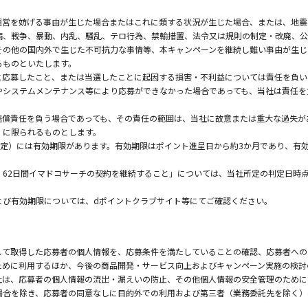
運営を妨げる事由が生じた場合またはこれに類する状況が生じた場合、または、地震
病、戦争、暴動、内乱、騒乱、テロ行為、禁輸措置、法令又は規則の制定・改廃、公
その他の国内外で生じた不可抗力な事情等、本キャンペーンを継続し難い事由が生じ
るものといたします。
に応募したこと、または当選したことに起因する損害・不利益については責任を負い
やシステムメンテナンス等により応募ができなかった場合であっても、当社は責任を
賠償責任を負う場合であっても、その責任の範囲は、当社に故意または重大な過失が
）に限られるものとします。
限定）には有効期限があります。有効期限はポイント進呈日から約3か月であり、有
、62日間イマドコサーチの契約を継続すること」については、当社所定の判定日時
よび有効期限については、dポイントクラブサイト等にてご確認ください。
して取得した応募者の個人情報を、応募条件を満たしていることの確認、応募者への
ために利用するほか、今後の商品開発・サービス向上およびキャンペーン実施の検討
社は、応募者の個人情報の流出・漏えいの防止、その他個人情報の安全管理のために
場合を除き、応募者の同意なしに目的外での利用および第三者（業務委託先を除く）