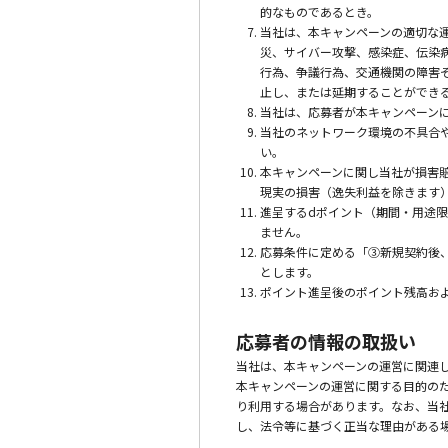
的なものであるとき。
当社は、本キャンペーンの適切な
災、サイバー攻撃、感染症、伝染
行為、争議行為、交通機関の障害
止し、または延期することができ
当社は、応募者が本キャンペーン
当社のネットワーク環境の不具合
い。
本キャンペーンに関し当社が損害
現実の損害（逸失利益を除きます
進呈するdポイント（期間・用途
ません。
応募条件に定める「③新規契約後
とします。
ポイント進呈後のポイント残高お
応募者の情報の取扱い
当社は、本キャンペーンの運営に関連
本キャンペーンの運営に関する目的の
り利用する場合があります。なお、当
し、法令等に基づく正当な理由がある